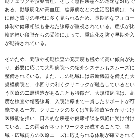
期チェックや投薬管理、そして急性疾患への迅速な対応で
ある。動脈硬化や高血圧、糖尿病などの生活習慣病は、特
に働き盛りの年代に多く見られるため、長期的なフォロー
体制や健康相談も兼ねた診療が重視されている。症状が比
較的軽い段階からの受診によって、重症化を防ぐ早期介入
が期待されている。
そのため、問診や初期検査の充実度も極めて高い傾向があ
り、必要に応じて大型病院への紹介システムもスムーズに
整備されている。また、この地域には最新機器を備えた大
規模病院と、小回りの利くクリニックが融合しているとい
う医療の二層構造があることも特徴だ。大規模病院は、高
度な検査や精密診断、入院治療まで一貫したサポートが可
能である一方、クリニックの多くは初期診療やかかりつけ
医機能を担い、日常的な疾患や健康相談を気軽に受け付け
ている。この両者がネットワークを形成することで、狭
域・広域両方の医療ニーズに応えられる体制が確立されて